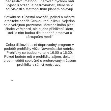
nedirektivní metodou. Zároveň bychom rádi
vyjasnili tvrzení a nesrovnalosti, které se v
souvislosti s Metropolitním plánem objevují.
Setkání se zúčastní novináři, politici a městští
architekti napříč Českou republikou. Nejedná
se o veřejnou prezentaci Metropolitního plánu
široké veřejnosti, ale o jeho přiblížení lidem,
kteří s ním budou dlouhodobě pracovat a
zástupcům médií.
Celou diskuzi doplní doprovodný program v
podobě prohlídky věže Novoměstské radnice.
Prohlídky se budou konat v 16:00 a 16:30.
Pokud budete mít o prohlídku zájem, dejte mi
prosím vědět společně s preferovaným časem
prohlídky v rámci registrace.
© Člověk a prostor 2017
Korunní 127, Praha 3, 130 00
clovekaprostor@gmail.com
|